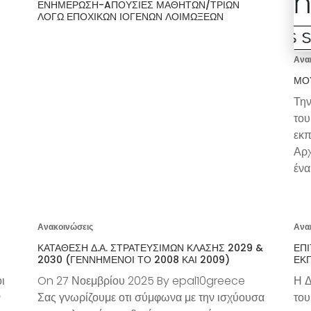
ΕΝΗΜΈΡΩΣΗ-AΠΟΥΣΊΕΣ ΜΑΘΗΤΏΝ/ΤΡΙΏΝ
ΛΌΓΩ ΕΠΟΧΙΚΏΝ ΙΟΓΕΝΏΝ ΛΟΙΜΏΞΕΩΝ
Ανα
ΜΟ
Την
του
εκπ
Αρχ
ένα
Ανακοινώσεις
Ανα
ΚΑΤΆΘΕΣΗ Δ.Α. ΣΤΡΑΤΕΥΣΊΜΩΝ ΚΛΆΣΗΣ 2029 &
ΕΠ
2030 (ΓΕΝΝΗΜΈΝΟΙ ΤΟ 2008 ΚΑΙ 2009)
ΕΚ
ι
On 27 Νοεμβρίου 2025 By epal10greece
Η Δ
ν
Σας γνωρίζουμε οτι σύμφωνα με την ισχύουσα
του