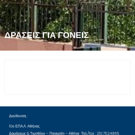
ΔΡΆΣΕΙΣ ΓΙΑ ΓΟΝΕΊΣ
Διεύθυνση :
10ο ΕΠΑ.Λ. Αθήνας
Δαμάρεως & Τιμοθέου – Παγκράτι – Αθήνα Τηλ./fax : 210.7524865