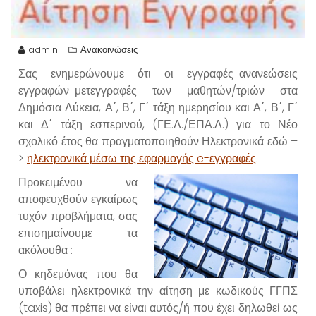
admin
Ανακοινώσεις
Σας ενημερώνουμε ότι οι εγγραφές-ανανεώσεις
εγγραφών-μετεγγραφές των μαθητών/τριών στα
Δημόσια Λύκεια, Α΄, Β΄, Γ΄ τάξη ημερησίου και Α΄, Β΄, Γ΄
και Δ΄ τάξη εσπερινού, (ΓΕ.Λ./ΕΠΑ.Λ.) για το Νέο
σχολικό έτος θα πραγματοποιηθούν Ηλεκτρονικά εδώ –
>
ηλεκτρονικά μέσω της εφαρμογής e-εγγραφές
.
Προκειμένου να
αποφευχθούν εγκαίρως
τυχόν προβλήματα, σας
επισημαίνουμε τα
ακόλουθα :
Ο κηδεμόνας που θα
υποβάλει ηλεκτρονικά την αίτηση με κωδικούς ΓΓΠΣ
(taxis) θα πρέπει να είναι αυτός/ή που έχει δηλωθεί ως