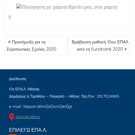
Βρείτε μας στο χάρτη
')}
ΠΛΟΉΓΗΣΗ
Προκήρυξη για τις
Βράβευση μαθητή 10ου ΕΠΑΛ
ΆΡΘΡΩΝ
Στρατιωτικές Σχολές 2020
από τη Eurobank 2020
Διεύθυνση :
10ο ΕΠΑ.Λ. Αθήνας
Δαμάρεως & Τιμοθέου – Παγκράτι – Αθήνα Τηλ./fax : 210.7524865
e-mail : 10epal-athin(at)sch(dot)gr
Google Maps
ΕΠΙΛΈΓΩ ΕΠΑ.Λ.