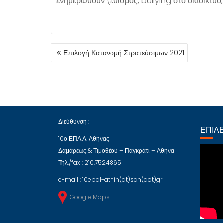
ενημερωθούν (εθισμός, bullying στο διαδίκτυο,
ΠΛΟΉΓΗΣΗ
Επιλογή Κατανομή Στρατεύσιμων 2021
ΆΡΘΡΩΝ
Διεύθυνση :
ΕΠΙΛΈ
10ο ΕΠΑ.Λ. Αθήνας
Δαμάρεως & Τιμοθέου – Παγκράτι – Αθήνα
Τηλ./fax : 210.7524865
e-mail : 10epal-athin(at)sch(dot)gr
Google Maps