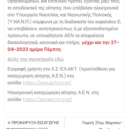
Θρησκευμάτων, και επιπλέον πρέπει, έχοντας μαζί τους
το αποδεικτικό της αίτησης που υπέβαλαν ηλεκτρονικά
στο Υπουργείο Ναυτιλίας και Νησιωτικής Πολιτικής
(Υ.ΝΑ.Ν.Π.) σύμφωνα με τη διαδικασία του κεφαλαίου Ε,
να υποβάλουν, αυτοπροσώπως ή με εξουσιοδοτημένο
πρόσωπο, σε οποιαδήποτε ΑΕΝ τα απαραίτητα
δικαιολογητικά, κανονικά και πλήρη,
μέχρι και την 27-
04-2023 ημέρα Πέμπτη
.
Δείτε την προκήρυξη εδώ
Εγγραφή χρήστη στο Λ.Σ-ΕΛ.ΑΚΤ. (προϋπόθεση για
καταχώρηση αίτησης Α.Ε.Ν.) στη
σελίδα:
https://regusr.hcg.gr/
.
Ηλεκτρονική καταχώρηση αίτησης Α.Ε.Ν. στη
σελίδα:
https://eisaen.hcg.gr/
ΠΛΟΉΓΗΣΗ
ΠΡΟΚΗΡΥΞΗ ΕΙΣΑΓΩΓΗΣ
Γιορτή 25ης Μαρτίου-
ΆΡΘΡΩΝ