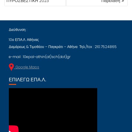
ΠΥΡΟΣΒΕΣΤΙΚΗ 2023
Παρέλαση
Διεύθυνση :
10ο ΕΠΑ.Λ. Αθήνας
Δαμάρεως & Τιμοθέου – Παγκράτι – Αθήνα Τηλ./fax : 210.7524865
e-mail : 10epal-athin(at)sch(dot)gr
Google Maps
ΕΠΙΛΈΓΩ ΕΠΑ.Λ.