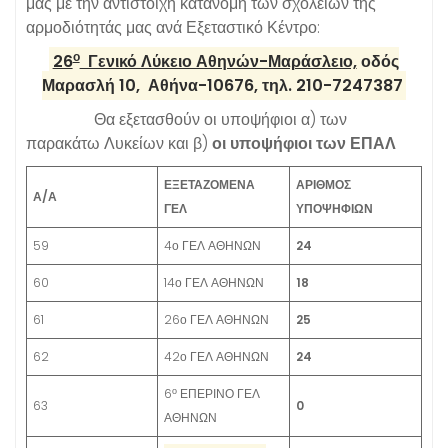
μας με την αντίστοιχη κατανομή των σχολείων της
αρμοδιότητάς μας ανά Εξεταστικό Κέντρο:
ο
26
Γενικό Λύκειο Αθηνών-Μαράσλειο,
οδός
Μαρασλή 10, Αθήνα-10676, τηλ. 210-7247387
Θα εξετασθούν οι υποψήφιοι α) των
παρακάτω Λυκείων και β)
οι υποψήφιοι των ΕΠΑΛ
ΕΞΕΤΑΖΟΜΕΝΑ
ΑΡΙΘΜΟΣ
Α/Α
ΓΕΛ
ΥΠΟΨΗΦΙΩΝ
59
4ο ΓΕΛ ΑΘΗΝΩΝ
24
60
14ο ΓΕΛ ΑΘΗΝΩΝ
18
61
26ο ΓΕΛ ΑΘΗΝΩΝ
25
62
42ο ΓΕΛ ΑΘΗΝΩΝ
24
ο
6
ΕΠΕΡΙΝΟ ΓΕΛ
63
0
ΑΘΗΝΩΝ