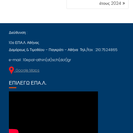
έτους 2024
Διεύθυνση :
10ο ΕΠΑ.Λ. Αθήνας
Δαμάρεως & Τιμοθέου – Παγκράτι – Αθήνα Τηλ./fax : 210.7524865
e-mail : 10epal-athin(at)sch(dot)gr
Google Maps
ΕΠΙΛΈΓΩ ΕΠΑ.Λ.