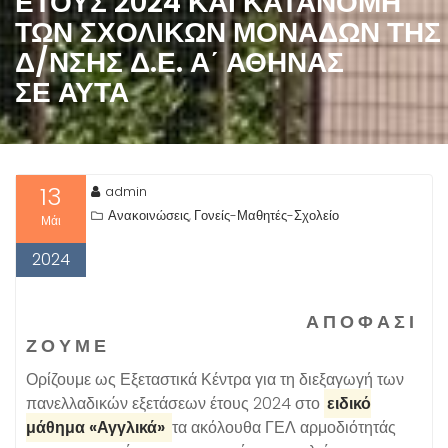
ΈΤΟΥΣ 2024 ΚΑΙ ΚΑΤΑΝΟΜΉ
ΤΩΝ ΣΧΟΛΙΚΏΝ ΜΟΝΆΔΩΝ ΤΗΣ
Δ/ΝΣΗΣ Δ.Ε. Α΄ ΑΘΉΝΑΣ
ΣΕ ΑΥΤΆ
13
admin
Ανακοινώσεις
Γονείς-Μαθητές-Σχολείο
,
Μάι
2024
Α Π Ο Φ Α Σ Ι
Ζ Ο Υ Μ Ε
Ορίζουμε ως Εξεταστικά Κέντρα για τη διεξαγωγή των
πανελλαδικών εξετάσεων έτους 2024 στο
ειδικό
μάθημα «Αγγλικά»
τα ακόλουθα ΓΕΛ αρμοδιότητάς