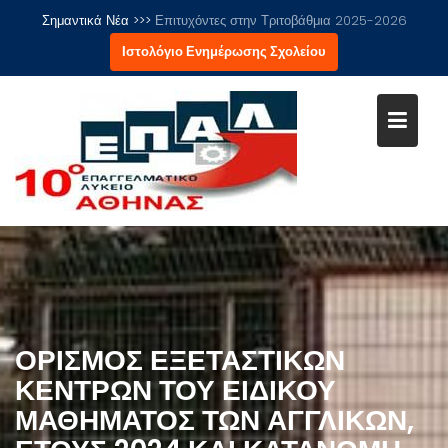
Μεταπηδήστε
Σημαντικά Νέα >>>
Επιτυχόντες στην Τριτοβάθμια 2025-2026
στο
Ιστολόγιο Ενημέρωσης Σχολείου
περιεχόμενο
ΟΡΙΣΜΌΣ ΕΞΕΤΑΣΤΙΚΏΝ
ΚΈΝΤΡΩΝ ΤΟΥ ΕΙΔΙΚΟΎ
ΜΑΘΉΜΑΤΟΣ ΤΩΝ ΑΓΓΛΙΚΏΝ,