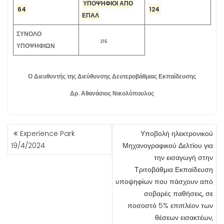
ΥΠΟΨΗΦΙΟΙ ΑΠΟ
64
124
ΕΠΑΛ
ΣΥΝΟΛΟ
215
ΥΠΟΨΗΦΙΩΝ
Ο Διευθυντής της Διεύθυνσης Δευτεροβάθμιας Εκπαίδευσης
Δρ. Αθανάσιος Νικολόπουλος
ΠΛΟΉΓΗΣΗ
Experience Park
Υποβολή ηλεκτρονικού
ΆΡΘΡΩΝ
19/4/2024
Μηχανογραφικού Δελτίου για
την εισαγωγή στην
Τριτοβάθμια Εκπαίδευση
υποψηφίων που πάσχουν από
σοβαρές παθήσεις, σε
ποσοστό 5% επιπλέον των
θέσεων εισακτέων,