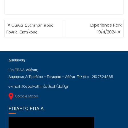
ΠΛΟΉΓΗΣΗ
Ομιλία-Συζήτηση πρός
Experience Park
ΆΡΘΡΩΝ
Γονείς-Εκπ/κούς
19/4/2024
Διεύθυνση :
10ο ΕΠΑ.Λ. Αθήνας
Δαμάρεως & Τιμοθέου – Παγκράτι – Αθήνα Τηλ./fax : 210.7524865
e-mail : 10epal-athin(at)sch(dot)gr
Google Maps
ΕΠΙΛΈΓΩ ΕΠΑ.Λ.