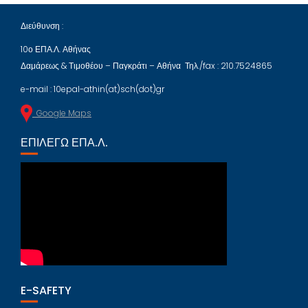
Διεύθυνση :
10ο ΕΠΑ.Λ. Αθήνας
Δαμάρεως & Τιμοθέου – Παγκράτι – Αθήνα Τηλ./fax : 210.7524865
e-mail : 10epal-athin(at)sch(dot)gr
Google Maps
ΕΠΙΛΈΓΩ ΕΠΑ.Λ.
E-SAFETY