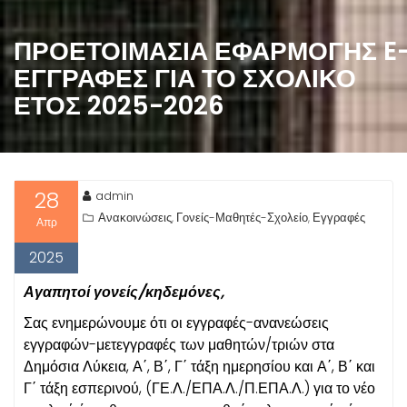
ΠΡΟΕΤΟΙΜΑΣΊΑ ΕΦΑΡΜΟΓΉΣ E
ΕΓΓΡΑΦΈΣ ΓΙΑ ΤΟ ΣΧΟΛΙΚΌ
ΈΤΟΣ 2025-2026
28
admin
Ανακοινώσεις
Γονείς-Μαθητές-Σχολείο
Εγγραφές
,
,
Απρ
2025
Αγαπητοί γονείς/κηδεμόνες,
Σας ενημερώνουμε ότι οι εγγραφές-ανανεώσεις
εγγραφών-μετεγγραφές των μαθητών/τριών στα
Δημόσια Λύκεια, Α΄, Β΄, Γ΄ τάξη ημερησίου και Α΄, Β΄ και
Γ΄ τάξη εσπερινού, (ΓΕ.Λ./ΕΠΑ.Λ./Π.ΕΠΑ.Λ.) για το νέο