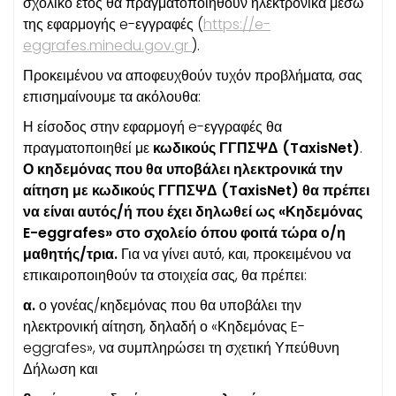
σχολικό έτος θα πραγματοποιηθούν ηλεκτρονικά μέσω
της εφαρμογής e-εγγραφές (
https://e-
eggrafes.minedu.gov.gr
).
Προκειμένου να αποφευχθούν τυχόν προβλήματα, σας
επισημαίνουμε τα ακόλουθα:
Η είσοδος στην εφαρμογή e-εγγραφές θα
πραγματοποιηθεί με
κωδικούς ΓΓΠΣΨΔ (TaxisNet)
.
Ο κηδεμόνας που θα υποβάλει ηλεκτρονικά την
αίτηση με κωδικούς ΓΓΠΣΨΔ (TaxisNet) θα πρέπει
να είναι αυτός/ή που έχει δηλωθεί ως «Κηδεμόνας
E-eggrafes» στο σχολείο όπου φοιτά τώρα ο/η
μαθητής/τρια.
Για να γίνει αυτό, και, προκειμένου να
επικαιροποιηθούν τα στοιχεία σας, θα πρέπει:
α.
ο γονέας/κηδεμόνας που θα υποβάλει την
ηλεκτρονική αίτηση, δηλαδή ο «Κηδεμόνας E-
eggrafes», να συμπληρώσει τη σχετική Υπεύθυνη
Δήλωση και