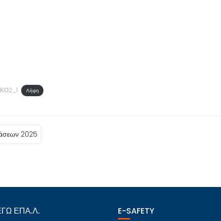
ΚΟ2_1
Λήψη
τάσεων 2025
ΓΩ ΕΠΑ.Λ.
E-SAFETY