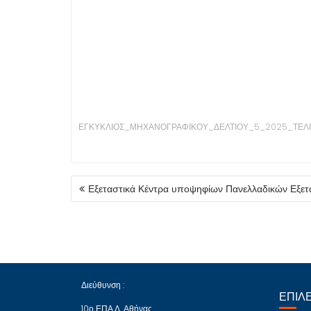
ΕΓΚΥΚΛΙΟΣ_ΜΗΧΑΝΟΓΡΑΦΙΚΟΥ_ΔΕΛΤΙΟΥ_5_2025_ΤΕΛΙ
ΠΛΟΉΓΗΣΗ
Εξεταστικά Κέντρα υποψηφίων Πανελλαδικών Εξε
ΆΡΘΡΩΝ
Διεύθυνση :
ΕΠΙΛΈ
10ο ΕΠΑ.Λ. Αθήνας