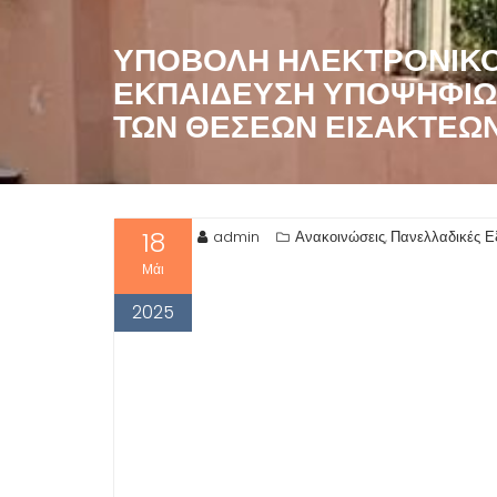
ΥΠΟΒΟΛΉ ΗΛΕΚΤΡΟΝΙΚΟΎ
ΕΚΠΑΊΔΕΥΣΗ ΥΠΟΨΗΦΊΩΝ
ΤΩΝ ΘΈΣΕΩΝ ΕΙΣΑΚΤΈΩΝ
18
admin
Ανακοινώσεις
Πανελλαδικές Ε
,
Μάι
2025