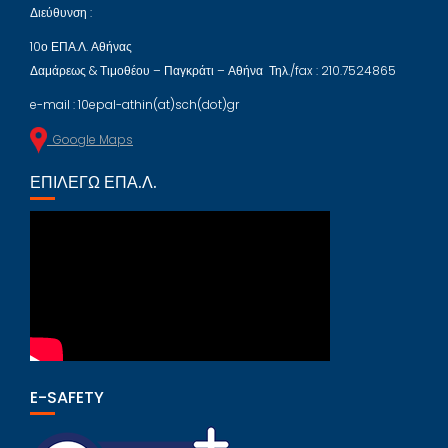
Διεύθυνση :
10ο ΕΠΑ.Λ. Αθήνας
Δαμάρεως & Τιμοθέου – Παγκράτι – Αθήνα Τηλ./fax : 210.7524865
e-mail : 10epal-athin(at)sch(dot)gr
Google Maps
ΕΠΙΛΈΓΩ ΕΠΑ.Λ.
E-SAFETY