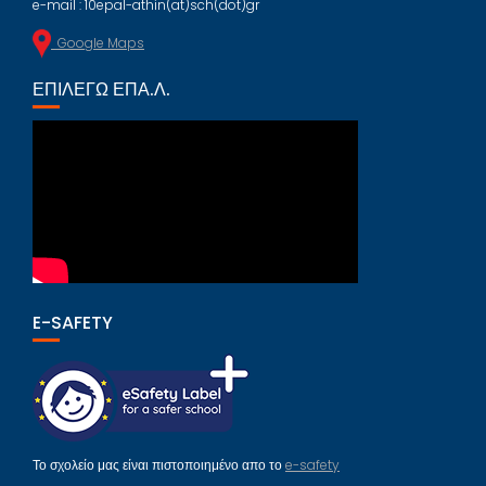
e-mail : 10epal-athin(at)sch(dot)gr
Google Maps
ΕΠΙΛΈΓΩ ΕΠΑ.Λ.
E-SAFETY
Το σχολείο μας είναι πιστοποιημένο απο το
e-safety